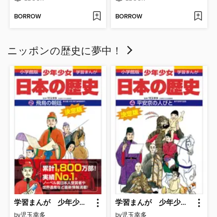
BORROW
BORROW
ニッポンの歴史に夢中！
学習まんが 少年少女日本の歴史2 飛鳥の朝廷 ―古墳・飛鳥時代―
学習まんが 少年少女日本の歴史4 平安京の人びと ―平安時代前期―
by
児玉幸多
by
児玉幸多