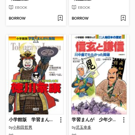
EBOOK
EBOOK
BORROW
BORROW
小学館版 学習まんが人物館 徳川家康
学習まんが 少年少女 人物日本の歴史 信玄と謙信
by
小和田哲男
by
児玉幸多