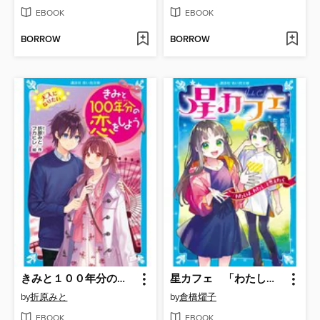
EBOOK
EBOOK
BORROW
BORROW
きみと１００年分の恋をしよう 大人になりたい
星カフェ 「わたしは、わたし」と思えたら
by
折原みと
by
倉橋燿子
EBOOK
EBOOK