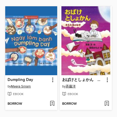
Dumpling Day
おばけとしょかん きえた本のなぞ
by
Meera Sriram
by
斉藤洋
EBOOK
EBOOK
BORROW
BORROW