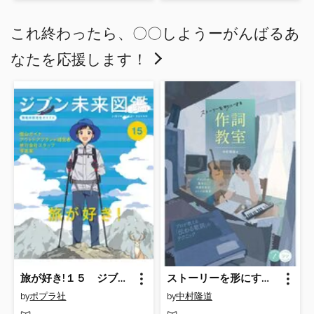
これ終わったら、〇〇しようーがんばるあ
なたを応援します！
旅が好き!１５ ジブン未来図鑑 職場体験完全ガイド＋
ストーリーを形にする作詞教室 プロットの基本と、共感を生むコトバの探究
by
ポプラ社
by
中村隆道