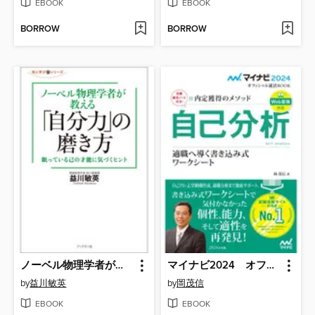
EBOOK
EBOOK
BORROW
BORROW
ノーベル物理学者が教える「自分力」の磨き方
マイナビ2024 オフィシャル就活BOOK 内定獲得のメソッド 自己分析 適職へ導く書き込み式ワークシート
by
益川敏英
by
岡茂信
EBOOK
EBOOK