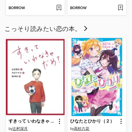
BORROW
BORROW
こっそり読みたい恋の本。
すきって いわなきゃ だめ?
ひなたとひかり（２）
by
辻村深月
by
高杉六花