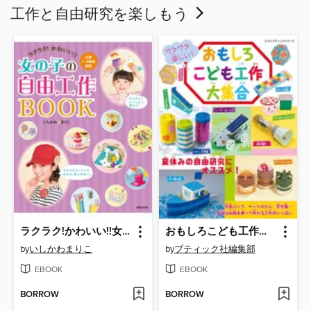
工作と自由研究を楽しもう
ラクラク!かわいい!!女の子の自由工作ＢＯＯＫ
おもしろこども工作大集合
by
いしかわまりこ
by
ブティック社編集部
EBOOK
EBOOK
BORROW
BORROW