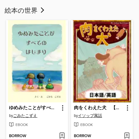
絵本の世界
ゆめみたことがすべてのはじまり
肉をくわえた犬 【日本語/英語版】
by
ごみたこずえ
by
イソップ寓話
EBOOK
EBOOK
BORROW
BORROW