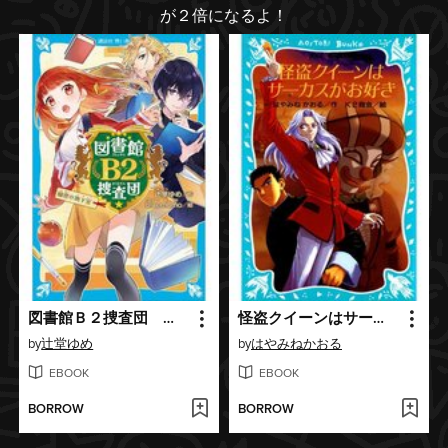
が２倍になるよ！
図書館Ｂ２捜査団 秘密の地下室
怪盗クイーンはサーカスがお好き
by
辻堂ゆめ
by
はやみねかおる
EBOOK
EBOOK
BORROW
BORROW