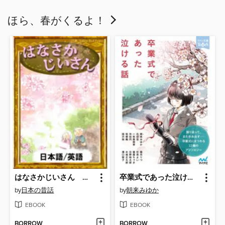
ほら、春がくるよ！
はなさかじいさん 【日本語/英語版】
卒業式であった泣ける話
by
日本の昔話
by
朝来みゆか
EBOOK
EBOOK
BORROW
BORROW