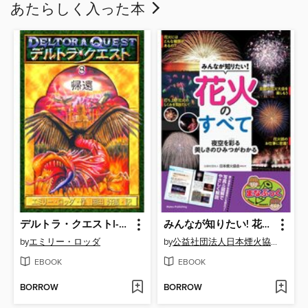
あたらしく入った本
デルトラ・クエストI-8 帰還
みんなが知りたい! 花火のすべて 夜空を彩る美しさのひみつがわかる
by
エミリー・ロッダ
by
公益社団法人日本煙火協会
EBOOK
EBOOK
BORROW
BORROW