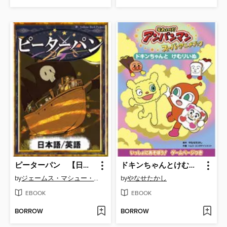
ピーターパン 【日本語/英語版】
ドキンちゃんとけむりいぬ
by
ジェームス・マシュー・バリー
by
やなせたかし
EBOOK
EBOOK
BORROW
BORROW