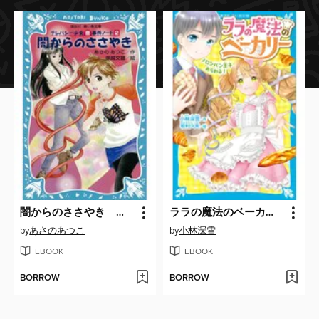
闇からのささやき テレパシー少女「蘭」事件ノート２
ララの魔法のベーカリー メロンパン王子あらわる!
by
あさのあつこ
by
小林深雪
EBOOK
EBOOK
BORROW
BORROW