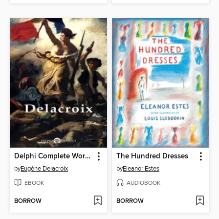
Delphi Complete Works of Eugene Delacroix (Illustrated)
The Hundred Dresses
by
Eugène Delacroix
by
Eleanor Estes
EBOOK
AUDIOBOOK
BORROW
BORROW