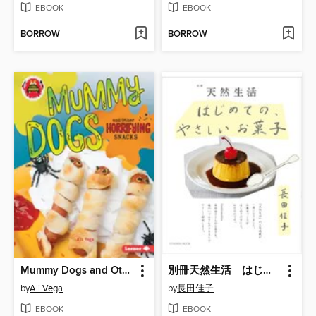
EBOOK
EBOOK
BORROW
BORROW
Mummy Dogs and Other Horrifying Snacks
別冊天然生活 はじめての、やさしいお菓子
by
Ali Vega
by
長田佳子
EBOOK
EBOOK