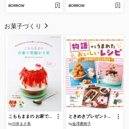
BORROW
BORROW
お菓子づくり
こももままの お家で発掘かき氷
ときめきプレゼントおかし４ 物語からうまれた おいしいレシピ
by
川井まさ美
by
金澤磨樹子