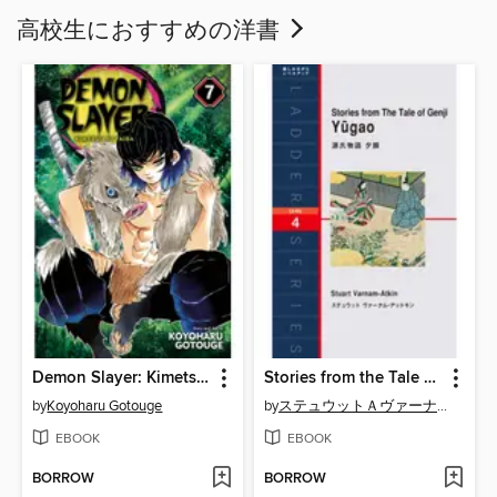
高校生におすすめの洋書
Demon Slayer: Kimetsu no Yaiba, Volume 7
Stories from the Tale of Genji Yugao 源氏物語 夕顔
by
Koyoharu Gotouge
by
ステュウットＡヴァーナム－アットキン
EBOOK
EBOOK
BORROW
BORROW